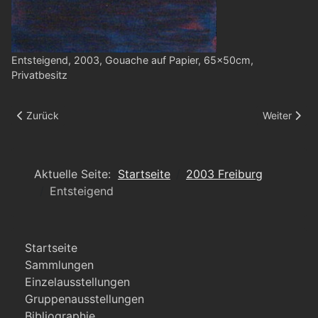
Entsteigend, 2003, Gouache auf Papier, 65x50cm,
Privatbesitz
Vorheriger Beitrag: Strumpf
Nächster Bei
Zurück
Weiter
Aktuelle Seite:
Startseite
2003 Freiburg
Entsteigend
Startseite
Sammlungen
Einzelausstellungen
Gruppenausstellungen
Bibliographie