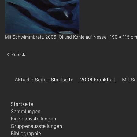
Mit Schwimmbrett, 2006, Öl und Kohle auf Nessel, 190 x 115 c
Vorheriger Beitrag: Vor dem Sprung I
Zurück
Aktuelle Seite:
Startseite
2006 Frankfurt
Mit S
Startseite
Sammlungen
Einzelausstellungen
Gruppenausstellungen
Bibliographie