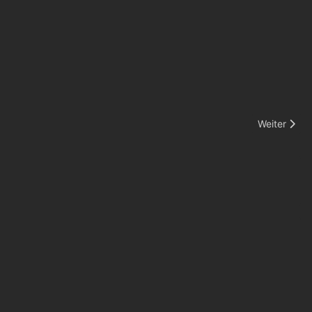
Nächster Be
Weiter