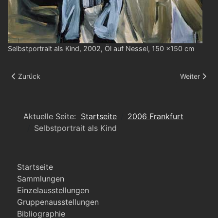
Selbstportrait als Kind, 2002, Öl auf Nessel, 150 x150 cm
Vorheriger Beitrag: Vor dem Sprung II
Nächster Be
Zurück
Weiter
Aktuelle Seite:
Startseite
2006 Frankfurt
Selbstportrait als Kind
Startseite
Sammlungen
Einzelausstellungen
Gruppenausstellungen
Bibliographie