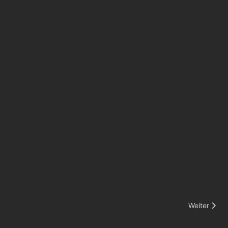
Nächster Bei
Weiter