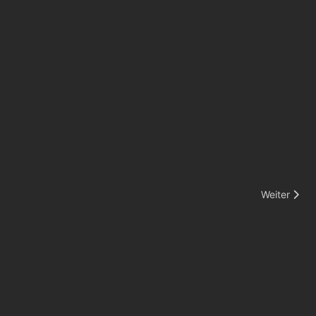
Nächster Be
Weiter