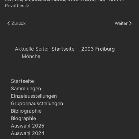
Privatbesitz
Vorheriger Beitrag: Mönche II
Nächster B
Zurück
Weiter
Aktuelle Seite:
Startseite
2003 Freiburg
Mönche
Startseite
Sammlungen
Einzelausstellungen
Gruppenausstellungen
Bibliographie
Biographie
Auswahl 2025
Auswahl 2024