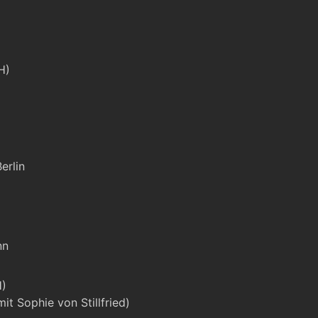
H)
erlin
nn
H)
mit Sophie von Stillfried)