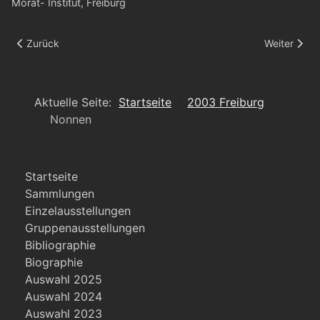
Morat- Institut, Freiburg
Vorheriger Beitrag: Selbstportrait als Kind
Nächster Be
Zurück
Weiter
Aktuelle Seite:
Startseite
2003 Freiburg
Nonnen
Startseite
Sammlungen
Einzelausstellungen
Gruppenausstellungen
Bibliographie
Biographie
Auswahl 2025
Auswahl 2024
Auswahl 2023