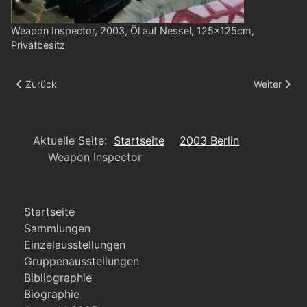
Weapon Inspector, 2003, Öl auf Nessel, 125x125cm,
Privatbesitz
Vorheriger Beitrag: Mönche II
Nächster Bei
Zurück
Weiter
Aktuelle Seite:
Startseite
2003 Berlin
Weapon Inspector
Startseite
Sammlungen
Einzelausstellungen
Gruppenausstellungen
Bibliographie
Biographie