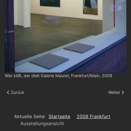
Wer stillt, der dielt Galerie Maurer, Frankfurt/Main, 2008
Vorheriger Beitrag: Ausstellungsansicht
Nächster Be
Zurück
Weiter
Aktuelle Seite:
Startseite
2008 Frankfurt
Ausstellungsansicht