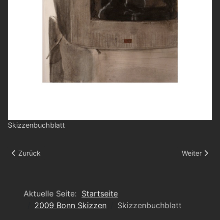
Skizzenbuchblatt
Vorheriger Beitrag: Skizzenbuchblatt
Nächster Be
Zurück
Weiter
Aktuelle Seite:
Startseite
2009 Bonn Skizzen
Skizzenbuchblatt