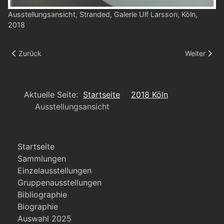
Ausstellungsansicht, Stranded, Galerie Ulf Larsson, Köln,
2018
Vorheriger Beitrag: Ausstellungsansicht
Nächster Be
Zurück
Weiter
Aktuelle Seite:
Startseite
2018 Köln
Ausstellungsansicht
Startseite
Sammlungen
Einzelausstellungen
Gruppenausstellungen
Bibliographie
Biographie
Auswahl 2025