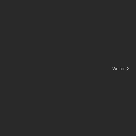
Nächster Be
Weiter