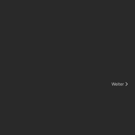
Nächster Be
Weiter