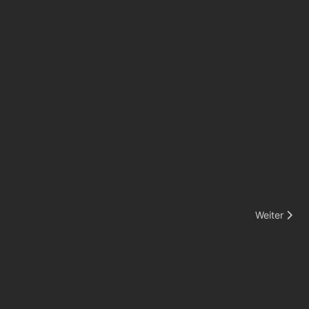
Nächster Be
Weiter