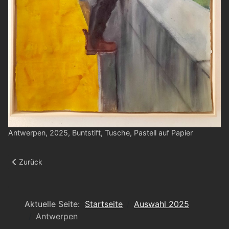
Antwerpen, 2025, Buntstift, Tusche, Pastell auf Papier
Vorheriger Beitrag: U cry Ucraine
Zurück
Aktuelle Seite:
Startseite
Auswahl 2025
Antwerpen