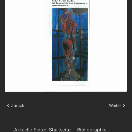
Vorheriger Beitrag: Ausstellungskatalog, "FREUNDSCHAFTSSPIEL 
Nächster Be
Zurück
Weiter
Aktuelle Seite:
Startseite
Bibliographie