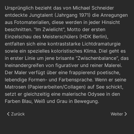
Ursprünglich bezieht das von Michael Schneider
entdeckte Jungtalent (Jahrgang 1971) die Anregungen
aus Fotomaterialien, diese werden in jeder Hinsicht
beschnitten. "Im Zwielicht", Motto der ersten
Einzelschau des Meisterschülers (HDK Berlin),
entfalten sich eine kontraststarke Lichtdramaturgie
sowie ein spezielles koloristisches Klima. Diel geht es
in erster Linie um jene brisante "Zwischenbalance", das
Ineinandergreifen von figurativer und reiner Malerei.
Der Maler verfügt über eine frappierend poetische,
lebendige Formen- und Farbensprache. Wenn er seine
Matrosen (Papierarbeiten/Collagen) auf See schickt,
setzt er gleichzeitig eine malerische Odysee in den
Farben Blau, Weiß und Grau in Bewegung.
Vorheriger Beitrag: Enthusiasmus führte zum Erfolg, Kölner Stad
Nächster Be
Zurück
Weiter