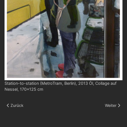
Station-to-station (MetroTram, Berlin), 2013 Öl, Collage auf
Nessel, 170x125 cm
Vorheriger Beitrag: Umbrella
Nächster Bei
Zurück
Weiter