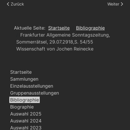
Vorheriger Beitrag: Blu Magazin
Nächster Be
Zurück
Weiter
Aktuelle Seite:
Startseite
Bibliographie
Frankfurter Allgemeine Sonntagszeitung,
Sommerrätsel, 29.07.2918,S. 54/55
Wissenschaft von Jochen Reinecke
Startseite
Sammlungen
Einzelausstellungen
Gruppenausstellungen
Bibliographie
Biographie
Auswahl 2025
Auswahl 2024
Auswahl 2023